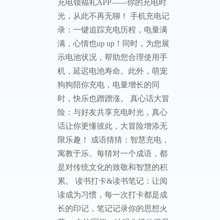
充电领福礼APP——你的充电时
光，从此不再无聊！ ‌手机充电记
录‌：一键追踪充电历程，电量满
满，心情也up up！同时，为您展
示电池状况，帮助您合理使用手
机，延迟电池寿命。此外，萌宠
狗狗陪你充电，电量增长的同
时，快乐也蹭蹭涨。 ‌真心话大冒
险‌：与好友共享充电时光，真心
话让你更懂彼此，大冒险增添无
限乐趣！ ‌成语猜猜‌：智慧充电，
寓教于乐。每猜对一个成语，都
是对传统文化的致敬和智慧的积
累。 ‌读书打卡&读书笔记‌：让阅
读成为习惯，每一次打卡都是成
长的印记，笔记记录你的思想火